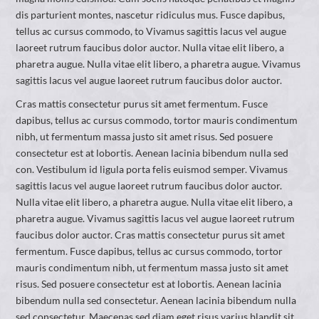
dis parturient montes, nascetur ridiculus mus. Fusce dapibus,
tellus ac cursus commodo, to Vivamus sagittis lacus vel augue
laoreet rutrum faucibus dolor auctor. Nulla vitae elit libero, a
pharetra augue. Nulla vitae elit libero, a pharetra augue. Vivamus
sagittis lacus vel augue laoreet rutrum faucibus dolor auctor.
Cras mattis consectetur purus sit amet fermentum. Fusce
dapibus, tellus ac cursus commodo, tortor mauris condimentum
nibh, ut fermentum massa justo sit amet risus. Sed posuere
consectetur est at lobortis. Aenean lacinia bibendum nulla sed
con. Vestibulum id ligula porta felis euismod semper. Vivamus
sagittis lacus vel augue laoreet rutrum faucibus dolor auctor.
Nulla vitae elit libero, a pharetra augue. Nulla vitae elit libero, a
pharetra augue. Vivamus sagittis lacus vel augue laoreet rutrum
faucibus dolor auctor. Cras mattis consectetur purus sit amet
fermentum. Fusce dapibus, tellus ac cursus commodo, tortor
mauris condimentum nibh, ut fermentum massa justo sit amet
risus. Sed posuere consectetur est at lobortis. Aenean lacinia
bibendum nulla sed consectetur. Aenean lacinia bibendum nulla
sed consectetur. Maecenas sed diam eget risus varius blandit sit