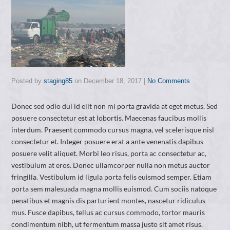
Posted by
staging85
on
December 18, 2017
|
No Comments
Donec sed odio dui id elit non mi porta gravida at eget metus. Sed
posuere consectetur est at lobortis. Maecenas faucibus mollis
interdum. Praesent commodo cursus magna, vel scelerisque nisl
consectetur et. Integer posuere erat a ante venenatis dapibus
posuere velit aliquet. Morbi leo risus, porta ac consectetur ac,
vestibulum at eros. Donec ullamcorper nulla non metus auctor
fringilla. Vestibulum id ligula porta felis euismod semper. Etiam
porta sem malesuada magna mollis euismod. Cum sociis natoque
penatibus et magnis dis parturient montes, nascetur ridiculus
mus. Fusce dapibus, tellus ac cursus commodo, tortor mauris
condimentum nibh, ut fermentum massa justo sit amet risus.