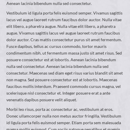
Aenean lacinia bibendum nulla sed consectetur.
Vestibulum id ligula porta felis euismod semper. Vivamus sagittis
lacus vel augue laoreet rutrum faucibus dolor auctor. Nulla vitae
elit libero, a pharetra augue. Nulla vitae elit libero, a pharetra
augue. Vivamus sagittis lacus vel augue laoreet rutrum faucibus
dolor auctor. Cras mattis consectetur purus sit amet fermentum.
Fusce dapibus, tellus ac cursus commodo, tortor mauris
condimentum nibh, ut fermentum massa justo sit amet risus. Sed
posuere consectetur est at lobortis. Aenean lacinia bibendum
nulla sed consectetur. Aenean lacinia bibendum nulla sed
consectetur. Maecenas sed diam eget risus varius blandit sit amet
non magna. Sed posuere consectetur est at lobortis. Maecenas
faucibus mollis interdum. Praesent commodo cursus magna, vel
scelerisque nisl consectetur et. Integer posuere erat a ante
venenatis dapibus posuere velit aliquet.
Morbi leo risus, porta ac consectetur ac, vestibulum at eros.
Donec ullamcorper nulla non metus auctor fringilla. Vestibulum
id ligula porta felis euismod semper. Etiam porta sem malesuada
magna mollis euismod. Cum sociis natoque penatibus et magnis