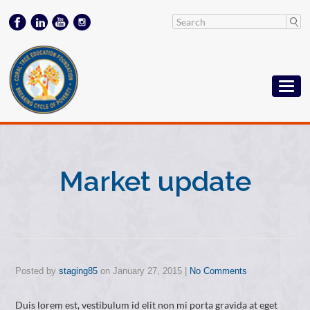
Market update
Posted by
staging85
on
January 27, 2015
|
No Comments
Duis lorem est, vestibulum id elit non mi porta gravida at eget