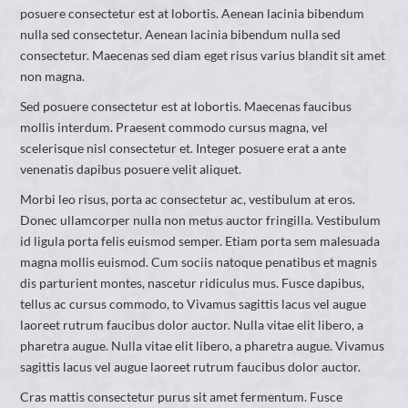
posuere consectetur est at lobortis. Aenean lacinia bibendum
nulla sed consectetur. Aenean lacinia bibendum nulla sed
consectetur. Maecenas sed diam eget risus varius blandit sit amet
non magna.
Sed posuere consectetur est at lobortis. Maecenas faucibus
mollis interdum. Praesent commodo cursus magna, vel
scelerisque nisl consectetur et. Integer posuere erat a ante
venenatis dapibus posuere velit aliquet.
Morbi leo risus, porta ac consectetur ac, vestibulum at eros.
Donec ullamcorper nulla non metus auctor fringilla. Vestibulum
id ligula porta felis euismod semper. Etiam porta sem malesuada
magna mollis euismod. Cum sociis natoque penatibus et magnis
dis parturient montes, nascetur ridiculus mus. Fusce dapibus,
tellus ac cursus commodo, to Vivamus sagittis lacus vel augue
laoreet rutrum faucibus dolor auctor. Nulla vitae elit libero, a
pharetra augue. Nulla vitae elit libero, a pharetra augue. Vivamus
sagittis lacus vel augue laoreet rutrum faucibus dolor auctor.
Cras mattis consectetur purus sit amet fermentum. Fusce