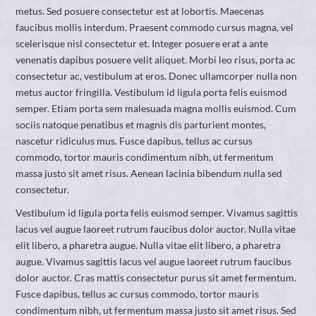
metus. Sed posuere consectetur est at lobortis. Maecenas
faucibus mollis interdum. Praesent commodo cursus magna, vel
scelerisque nisl consectetur et. Integer posuere erat a ante
venenatis dapibus posuere velit aliquet. Morbi leo risus, porta ac
consectetur ac, vestibulum at eros. Donec ullamcorper nulla non
metus auctor fringilla. Vestibulum id ligula porta felis euismod
semper. Etiam porta sem malesuada magna mollis euismod. Cum
sociis natoque penatibus et magnis dis parturient montes,
nascetur ridiculus mus. Fusce dapibus, tellus ac cursus
commodo, tortor mauris condimentum nibh, ut fermentum
massa justo sit amet risus. Aenean lacinia bibendum nulla sed
consectetur.
Vestibulum id ligula porta felis euismod semper. Vivamus sagittis
lacus vel augue laoreet rutrum faucibus dolor auctor. Nulla vitae
elit libero, a pharetra augue. Nulla vitae elit libero, a pharetra
augue. Vivamus sagittis lacus vel augue laoreet rutrum faucibus
dolor auctor. Cras mattis consectetur purus sit amet fermentum.
Fusce dapibus, tellus ac cursus commodo, tortor mauris
condimentum nibh, ut fermentum massa justo sit amet risus. Sed