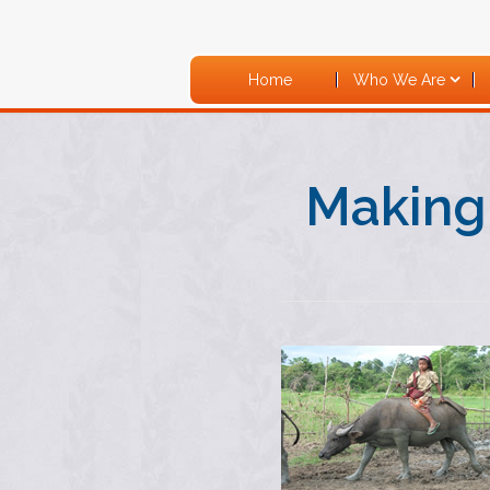
Home
Who We Are
Making