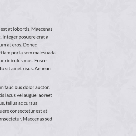
 est at lobortis. Maecenas
. Integer posuere erat a
lum at eros. Donec
. Etiam porta sem malesuada
r ridiculus mus. Fusce
o sit amet risus. Aenean
um faucibus dolor auctor.
tis lacus vel augue laoreet
, tellus ac cursus
ere consectetur est at
consectetur. Maecenas sed