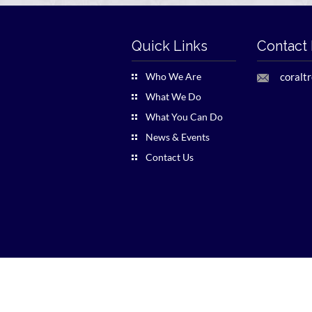
Quick Links
Contact 
Who We Are
coralt
What We Do
What You Can Do
News & Events
Contact Us