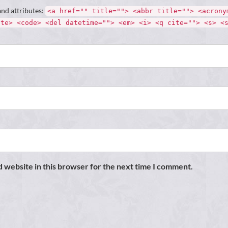
and attributes:
<a href="" title=""> <abbr title=""> <acrony
ite> <code> <del datetime=""> <em> <i> <q cite=""> <s> <
 website in this browser for the next time I comment.