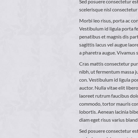
Sed posuere consectetur est
scelerisque nisl consectetur
Morbi leo risus, porta ac co
Vestibulum id ligula porta 
penatibus et magnis dis par
sagittis lacus vel augue laor
a pharetra augue. Vivamus sa
Cras mattis consectetur pu
nibh, ut fermentum massa ju
con. Vestibulum id ligula po
auctor. Nulla vitae elit libe
laoreet rutrum faucibus dol
commodo, tortor mauris con
lobortis. Aenean lacinia bi
diam eget risus varius bland
Sed posuere consectetur est