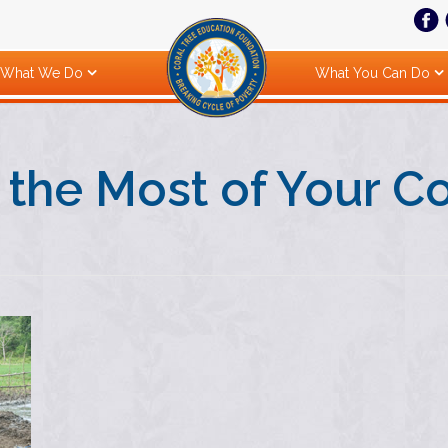
What We Do
What You Can Do
 the Most of Your 