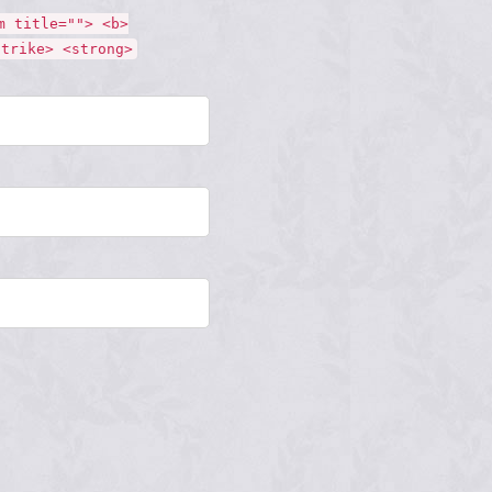
m title=""> <b>
strike> <strong>