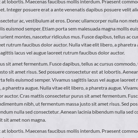
 at lobortis. Maecenas faucibus mollis interdum. Praesent commo
 et. Integer posuere erat a ante venenatis dapibus posuere velit ali
nsectetur ac, vestibulum at eros. Donec ullamcorper nulla non metus
felis euismod semper. Etiam porta sem malesuada magna mollis eu
turient montes, nascetur ridiculus mus. Fusce dapibus, tellus ac
eet rutrum faucibus dolor auctor. Nulla vitae elit libero, a pharetra a
gittis lacus vel augue laoreet rutrum faucibus dolor auctor.
rus sit amet fermentum. Fusce dapibus, tellus ac cursus commodo
sto sit amet risus. Sed posuere consectetur est at lobortis. Aenea
rta felis euismod semper. Vivamus sagittis lacus vel augue laoreet
ro, a pharetra augue. Nulla vitae elit libero, a pharetra augue. Vivam
or auctor. Cras mattis consectetur purus sit amet fermentum. Fusce
dimentum nibh, ut fermentum massa justo sit amet risus. Sed posu
bendum nulla sed consectetur. Aenean lacinia bibendum nulla sed 
it sit amet non magna.
 at lobortis. Maecenas faucibus mollis interdum. Praesent commo