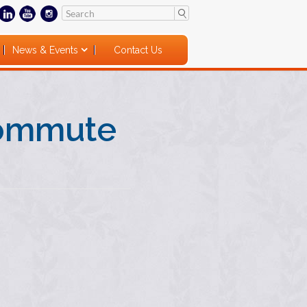
News & Events
Contact Us
Commute