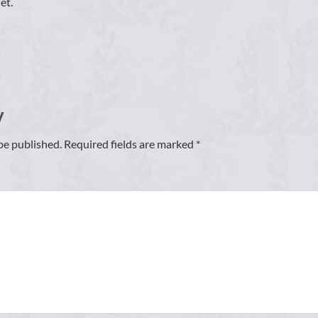
et.
y
be published. Required fields are marked *