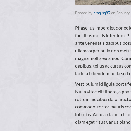
Posted by
staging85
on
January 
Phasellus imperdiet donec i
faucibus mollis interdum. P
ante venenatis dapibus posue
ullamcorper nulla non metus
magna mollis euismod. Cum s
dapibus, tellus ac cursus c
lacinia bibendum nulla sed 
Vestibulum id ligula porta f
Nulla vitae elit libero, a ph
rutrum faucibus dolor aucto
commodo, tortor mauris con
lobortis. Aenean lacinia bi
diam eget risus varius bland