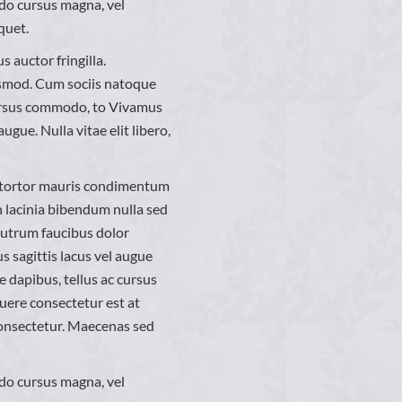
do cursus magna, vel
quet.
 auctor fringilla.
ismod. Cum sociis natoque
 cursus commodo, to Vivamus
ugue. Nulla vitae elit libero,
, tortor mauris condimentum
n lacinia bibendum nulla sed
 rutrum faucibus dolor
us sagittis lacus vel augue
 dapibus, tellus ac cursus
ere consectetur est at
consectetur. Maecenas sed
do cursus magna, vel