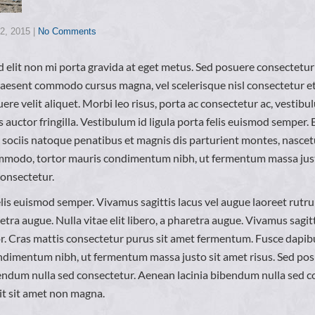
2, 2015
|
No Comments
d elit non mi porta gravida at eget metus. Sed posuere consectetur
raesent commodo cursus magna, vel scelerisque nisl consectetur et
re velit aliquet. Morbi leo risus, porta ac consectetur ac, vestibu
 auctor fringilla. Vestibulum id ligula porta felis euismod semper
ociis natoque penatibus et magnis dis parturient montes, nascetu
ommodo, tortor mauris condimentum nibh, ut fermentum massa just
consectetur.
elis euismod semper. Vivamus sagittis lacus vel augue laoreet rutr
aretra augue. Nulla vitae elit libero, a pharetra augue. Vivamus sagit
r. Cras mattis consectetur purus sit amet fermentum. Fusce dapibus
dimentum nibh, ut fermentum massa justo sit amet risus. Sed posu
bendum nulla sed consectetur. Aenean lacinia bibendum nulla sed 
it sit amet non magna.